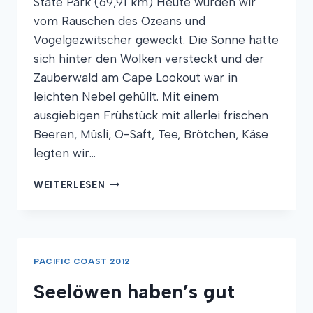
State Park (69,91 km) Heute wurden wir
vom Rauschen des Ozeans und
Vogelgezwitscher geweckt. Die Sonne hatte
sich hinter den Wolken versteckt und der
Zauberwald am Cape Lookout war in
leichten Nebel gehüllt. Mit einem
ausgiebigen Frühstück mit allerlei frischen
Beeren, Müsli, O-Saft, Tee, Brötchen, Käse
legten wir…
DURCH
WEITERLESEN
DEN
ZAUBERWALD
ZUM
TEUFELSSEE
PACIFIC COAST 2012
Seelöwen haben’s gut