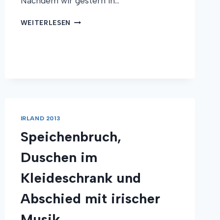
Nachdem wir gestern in…
SCHÖNE
WEITERLESEN
AUSSICHT
IRLAND 2013
Speichenbruch,
Duschen im
Kleideschrank und
Abschied mit irischer
Musik