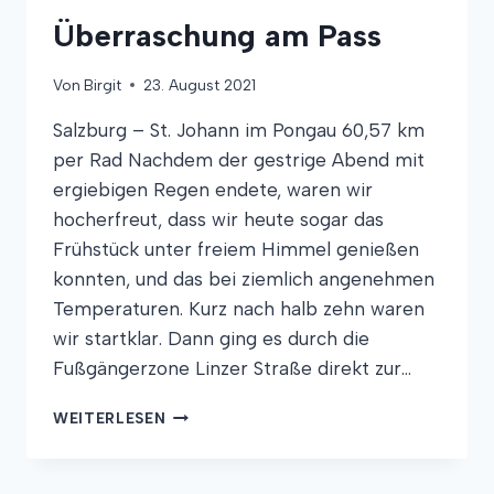
DURCHS
PARKHAUS
Überraschung am Pass
Von
Birgit
23. August 2021
Salzburg – St. Johann im Pongau 60,57 km
per Rad Nachdem der gestrige Abend mit
ergiebigen Regen endete, waren wir
hocherfreut, dass wir heute sogar das
Frühstück unter freiem Himmel genießen
konnten, und das bei ziemlich angenehmen
Temperaturen. Kurz nach halb zehn waren
wir startklar. Dann ging es durch die
Fußgängerzone Linzer Straße direkt zur…
ÜBERRASCHUNG
WEITERLESEN
AM
PASS