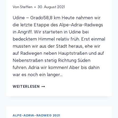
Von
Steffen
30. August 2021
Udine – Grado58,8 km Heute nahmen wir
die letzte Etappe des Alpe-Adria-Radwegs
in Angriff. Wir starteten in Udine bei
bedecktem Himmel relativ früh. Erst einmal
mussten wir aus der Stadt heraus, ehe wir
auf Radwegen neben Hauptstraßen und auf
Nebenstraßen stetig Richtung Süden
fuhren. Adria wir kommen! Aber bis dahin
war es noch ein langer…
FÜSSE I
WEITERLESEN
N D
ER A
DRIA, A
LTSTADT I
M R
ALPE-ADRIA-RADWEG 2021