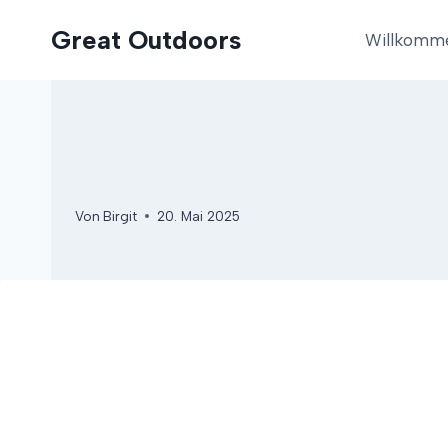
Zum
Great Outdoors
Inhalt
Willkomm
springen
Von
Birgit
20. Mai 2025