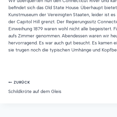
Wir überquerten nun den Connecticut River und kame
befindet sich das Old State House. Überhaupt biete
Kunstmuseum der Vereinigten Staaten, leider ist es
der Capitol Hill grenzt. Der Regierungssitz Connect
Einweihung 1879 waren wohl nicht alle begeistert. F
aufs Zimmer genommen. Abendessen waren wir heute
hervorragend. Es war auch gut besucht. Es kamen ei
sie trugen noch die typischen Umhänge und Kopfbe
Beitragsnavigation
ZURÜCK
Schildkröte auf dem Gleis