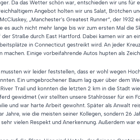
r. Da das Wetter schön war, entschieden wir uns für ei
eichhaltigem Angebot holten wir uns Salat, Brötchen un
. McCluskey, „Manchester’s Greatest Runner“, der 1932 
te es auch nicht mehr lange bis wir zum ersten Mal die S
f der Straße durch East Hartford. Dabei kamen wir an 
rbeitsplätze in Connecticut gestreikt wird. An jeder Kre
am machen. Einige vorbeifahrende Autos hupten als Zeic
n, mussten wir leider feststellen, dass er wohl wegen Ho
konnten. Ein umgebrochener Baum lag quer über dem Weg
ver Trail und konnten die letzten 2 km in die Stadt w
erd gewidmet (wir stellten unsere Stahlrösser für ein Fo
e und war harte Arbeit gewohnt. Später als Anwalt reist
aar Jahre, wie die meisten seiner Kollegen, sondern 26 Ja
 sehr vielen Respekt und Anerkennung. Außerdem war er