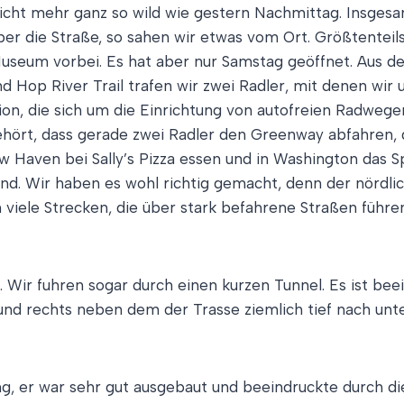
cht mehr ganz so wild wie gestern Nachmittag. Insgesam
über die Straße, so sahen wir etwas vom Ort. Größtenteil
useum vorbei. Es hat aber nur Samstag geöffnet. Aus d
d Hop River Trail trafen wir zwei Radler, mit denen wir 
ation, die sich um die Einrichtung von autofreien Radw
hört, dass gerade zwei Radler den Greenway abfahren, d
New Haven bei Sally’s Pizza essen und in Washington das
sind. Wir haben es wohl richtig gemacht, denn der nördli
viele Strecken, die über stark befahrene Straßen führen,
l. Wir fuhren sogar durch einen kurzen Tunnel. Es ist be
 und rechts neben dem der Trasse ziemlich tief nach un
ng, er war sehr gut ausgebaut und beeindruckte durch 