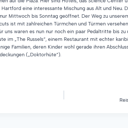
n auf die Plaza. Hier sind Hotels, das Science Center 
t Hartford eine interessante Mischung aus Alt und Neu.
 nur Mittwoch bis Sonntag geöffnet. Der Weg zu unserem
icuts ist mit zahlreichen Türmchen und Türmen versehen 
ür uns waren es nun nur noch ein paar Pedaltritte bis z
 im „The Russels“, einem Restaurant mit echter kari
nige Familien, deren Kinder wohl gerade ihren Abschlus
deckungen („Doktorhüte“).
Rei