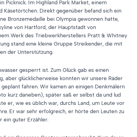
n Picknick. Im Highland Park Market, einem
d Käsetörtchen. Direkt gegenüber befand sich ein
eine Bronzemedaille bei Olympia gewonnen hatte,
kyline von Hartford, der Hauptstadt von
einem Werk des Triebwerkherstellers Pratt & Whitney
uzung stand eine kleine Gruppe Streikender, die mit
hen der Unterstützung.
chwasser gesperrt ist. Zum Glück gab es einen
, aber glücklicherweise konnten wir unsere Räder
ie geplant fahren. Wir kamen an einigen Denkmälern
to kurz daneben), später saß er selbst da und lud
e er, wie es üblich war, durchs Land, um Leute vor
hre. Er war sehr erfolgreich, er hörte den Leuten zu
 ein guter Erzähler.