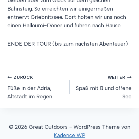
bleiben aber zum Glück auf dem gleichen
Bahnsteig. So erreichten wir einigermaßen
entnervt Griebnitzsee. Dort holten wir uns noch
einen Halloumi-Döner und fuhren nach Hause…..
ENDE DER TOUR (bis zum nächsten Abenteuer)
Beitragsnavigation
ZURÜCK
WEITER
Füße in der Adria,
Spaß mit B und offene
Altstadt im Regen
See
© 2026 Great Outdoors - WordPress Theme von
Kadence WP