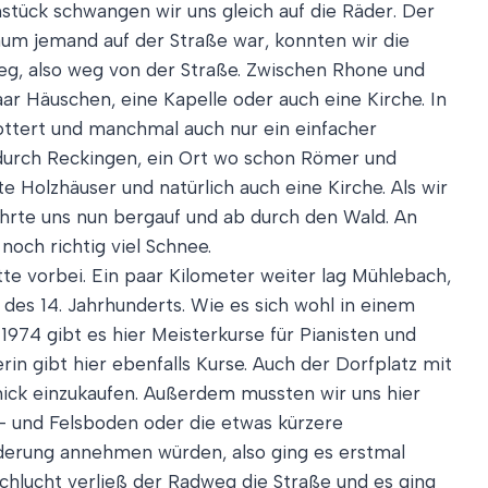
tück schwangen wir uns gleich auf die Räder. Der
kaum jemand auf der Straße war, konnten wir die
g, also weg von der Straße. Zwischen Rhone und
ar Häuschen, eine Kapelle oder auch eine Kirche. In
ottert und manchmal auch nur ein einfacher
durch Reckingen, ein Ort wo schon Römer und
e Holzhäuser und natürlich auch eine Kirche. Als wir
ührte uns nun bergauf und ab durch den Wald. An
och richtig viel Schnee.
e vorbei. Ein paar Kilometer weiter lag Mühlebach,
des 14. Jahrhunderts. Wie es sich wohl in einem
974 gibt es hier Meisterkurse für Pianisten und
n gibt hier ebenfalls Kurse. Auch der Dorfplatz mit
nick einzukaufen. Außerdem mussten wir uns hier
d- und Felsboden oder die etwas kürzere
forderung annehmen würden, also ging es erstmal
chlucht verließ der Radweg die Straße und es ging