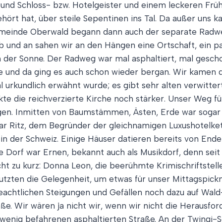
nd Schloss- bzw. Hotelgeister und einem leckeren Frühs
hört hat, über steile Sepentinen ins Tal. Da außer uns 
Gemeinde Oberwald begann dann auch der separate Radwe
Ab und an sahen wir an den Hängen eine Ortschaft, ein pa
n der Sonne. Der Radweg war mal asphaltiert, mal gesch
e und da ging es auch schon wieder bergan. Wir kamen 
 urkundlich erwähnt wurde; es gibt sehr alten verwittert
kte die reichverzierte Kirche noch stärker. Unser Weg f
ngen. Inmitten von Baumstämmen, Ästen, Erde war sogar n
 Ritz, dem Begründer der gleichnamigen Luxushotelkett
n der Schweiz. Einige Häuser datieren bereits von Ende 
Dorf war Ernen, bekannt auch als Musikdorf, denn seit 1
zu kurz: Donna Leon, die beerühmte Krimischriftstelleri
utzten die Gelegenheit, um etwas für unser Mittagspick
beachtlichen Steigungen und Gefällen noch dazu auf Wal
raße. Wir wären ja nicht wir, wenn wir nicht die Heraus
 wenig befahrenen asphaltierten Straße. An der Twingi-S