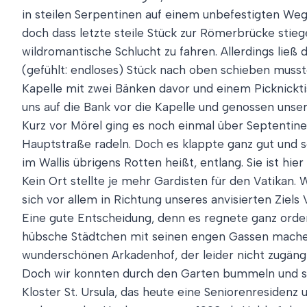
in steilen Serpentinen auf einem unbefestigten Weg 
doch dass letzte steile Stück zur Römerbrücke stie
wildromantische Schlucht zu fahren. Allerdings ließ 
(gefühlt: endloses) Stück nach oben schieben musste
Kapelle mit zwei Bänken davor und einem Picknicktis
uns auf die Bank vor die Kapelle und genossen unser 
Kurz vor Mörel ging es noch einmal über Septentinen
Hauptstraße radeln. Doch es klappte ganz gut und s
im Wallis übrigens Rotten heißt, entlang. Sie ist h
Kein Ort stellte je mehr Gardisten für den Vatikan.
sich vor allem in Richtung unseres anvisierten Ziels
Eine gute Entscheidung, denn es regnete ganz orde
hübsche Städtchen mit seinen engen Gassen machen
wunderschönen Arkadenhof, der leider nicht zugängl
Doch wir konnten durch den Garten bummeln und sog
Kloster St. Ursula, das heute eine Seniorenresidenz