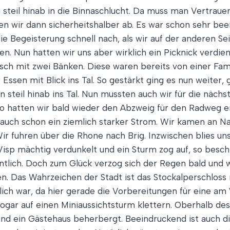
steil hinab in die Binnaschlucht. Da muss man Vertrauen
gen wir dann sicherheitshalber ab. Es war schon sehr be
die Begeisterung schnell nach, als wir auf der anderen S
n. Nun hatten wir uns aber wirklich ein Picknick verdie
ch mit zwei Bänken. Diese waren bereits von einer Famil
Essen mit Blick ins Tal. So gestärkt ging es nun weiter,
 steil hinab ins Tal. Nun mussten auch wir für die nächs
o hatten wir bald wieder den Abzweig für den Radweg err
ier auch schon ein ziemlich starker Strom. Wir kamen an 
 Wir fuhren über die Rhone nach Brig. Inzwischen blies 
 Visp mächtig verdunkelt und ein Sturm zog auf, so besch
ntlich. Doch zum Glück verzog sich der Regen bald und
. Das Wahrzeichen der Stadt ist das Stockalperschloss
ich war, da hier gerade die Vorbereitungen für eine a
ar auf einen Miniaussichtsturm klettern. Oberhalb des 
 und ein Gästehaus beherbergt. Beeindruckend ist auch di