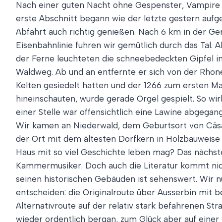
Nach einer guten Nacht ohne Gespenster, Vampire u
erste Abschnitt begann wie der letzte gestern aufge
Abfahrt auch richtig genießen. Nach 6 km in der 
Eisenbahnlinie fuhren wir gemütlich durch das Tal. 
der Ferne leuchteten die schneebedeckten Gipfel i
Waldweg. Ab und an entfernte er sich von der Rhon
Kelten gesiedelt hatten und der 1266 zum ersten Mal
hineinschauten, wurde gerade Orgel gespielt. So wir
einer Stelle war offensichtlich eine Lawine abgega
Wir kamen an Niederwald, dem Geburtsort von Cäsar
der Ort mit dem ältesten Dorfkern in Holzbauweise i
Haus mit so viel Geschichte leben mag? Das nächste 
Kammermusiker. Doch auch die Literatur kommt nicht 
seinen historischen Gebäuden ist sehenswert. Wir n
entscheiden: die Originalroute über Ausserbin mit 
Alternativroute auf der relativ stark befahrenen St
wieder ordentlich bergan, zum Glück aber auf einer