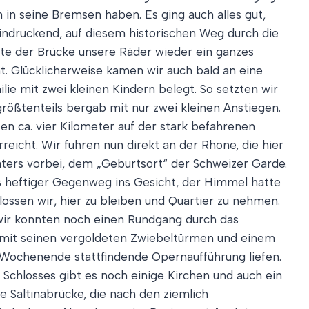
 in seine Bremsen haben. Es ging auch alles gut,
eindruckend, auf diesem historischen Weg durch die
eite der Brücke unsere Räder wieder ein ganzes
nt. Glücklicherweise kamen wir auch bald an eine
ie mit zwei kleinen Kindern belegt. So setzten wir
 größtenteils bergab mit nur zwei kleinen Anstiegen.
ten ca. vier Kilometer auf der stark befahrenen
eicht. Wir fuhren nun direkt an der Rhone, die hier
Naters vorbei, dem „Geburtsort“ der Schweizer Garde.
uns heftiger Gegenweg ins Gesicht, der Himmel hatte
lossen wir, hier zu bleiben und Quartier zu nehmen.
 wir konnten noch einen Rundgang durch das
 mit seinen vergoldeten Zwiebeltürmen und einem
m Wochenende stattfindende Opernaufführung liefen.
Schlosses gibt es noch einige Kirchen und auch ein
e Saltinabrücke, die nach den ziemlich