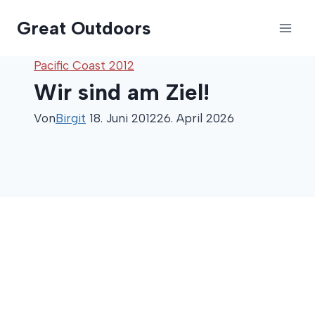
Zum
Great Outdoors
Inhalt
springen
Pacific Coast 2012
Wir sind am Ziel!
Von
Birgit
18. Juni 2012
26. April 2026