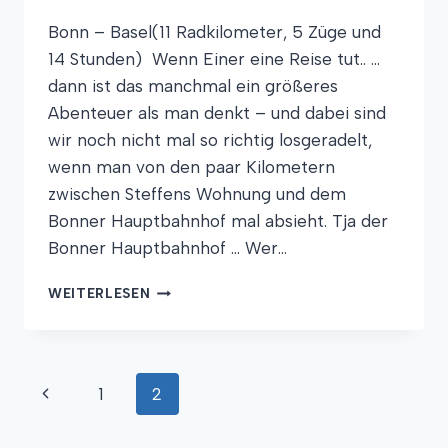
Bonn – Basel(11 Radkilometer, 5 Züge und
14 Stunden) Wenn Einer eine Reise tut.. …
dann ist das manchmal ein größeres
Abenteuer als man denkt – und dabei sind
wir noch nicht mal so richtig losgeradelt,
wenn man von den paar Kilometern
zwischen Steffens Wohnung und dem
Bonner Hauptbahnhof mal absieht. Tja der
Bonner Hauptbahnhof … Wer…
MATT
WEITERLESEN
IN
5
ZÜGEN
Seitennavigation
Vorherige
1
2
Seite