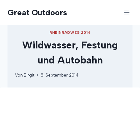
Zum
Great Outdoors
Inhalt
springen
RHEINRADWEG 2014
Wildwasser, Festung
und Autobahn
Von
Birgit
8. September 2014