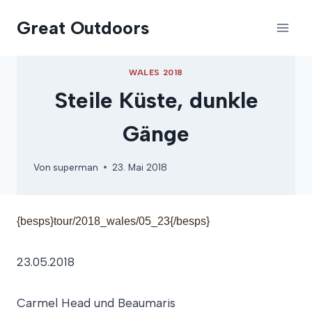
Zum
Great Outdoors
Inhalt
springen
WALES 2018
Steile Küste, dunkle
Gänge
Von
superman
23. Mai 2018
{besps}tour/2018_wales/05_23{/besps}
23.05.2018
Carmel Head und Beaumaris