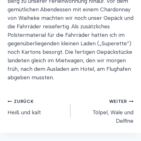
Berg zu unserer Ferienwohnung hinauf. Vor dem
gemütlichen Abendessen mit einem Chardonnay
von Waiheke machten wir noch unser Gepäck und
die Fahrräder reisefertig. Als zusätzliches
Polstermaterial für die Fahrräder hatten ich im
gegenüberliegenden kleinen Laden („Superette“)
noch Kartons besorgt. Die fertigen Gepäckstücke
landeten gleich im Mietwagen, den wir morgen
früh, nach dem Ausladen am Hotel, am Flughafen
abgeben mussten.
Beitragsnavigation
ZURÜCK
WEITER
Heiß und kalt
Tölpel, Wale und
Delfine