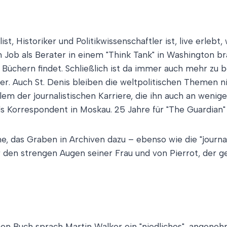
ist, Historiker und Politikwissenschaftler ist, live erleb
m Job als Berater in einem "Think Tank" in Washington b
üchern findet. Schließlich ist da immer auch mehr zu beri
lker. Auch St. Denis bleiben die weltpolitischen Themen
m der journalistischen Karriere, die ihn auch an weniger
ls Korrespondent in Moskau. 25 Jahre für "The Guardian"
e, das Graben in Archiven dazu – ebenso wie die "journal
 den strengen Augen seiner Frau und von Pierrot, der ge
hen Buch sprach Martin Walker ein "niedliches", angen