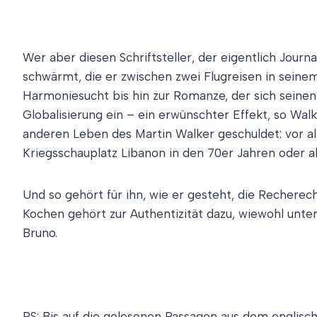
Wer aber diesen Schriftsteller, der eigentlich Journal
schwärmt, die er zwischen zwei Flugreisen in seine
Harmoniesucht bis hin zur Romanze, der sich seinen B
Globalisierung ein – ein erwünschter Effekt, so Wa
anderen Leben des Martin Walker geschuldet: vor alle
Kriegsschauplatz Libanon in den 70er Jahren oder a
Und so gehört für ihn, wie er gesteht, die Recherech
Kochen gehört zur Authentizität dazu, wiewohl unter
Bruno.
PS: Bis auf die gelesenen Passagen aus dem englisc