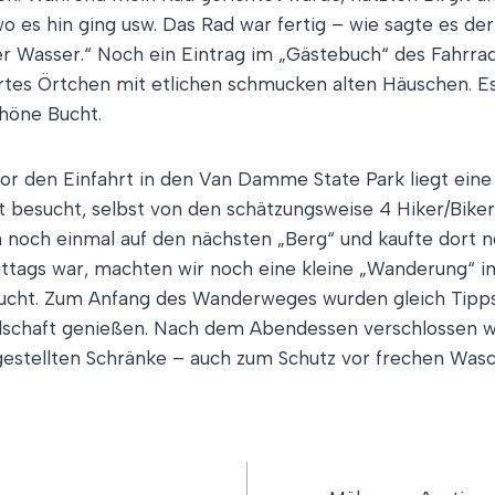
es hin ging usw. Das Rad war fertig – wie sagte es de
er Wasser.“ Noch ein Eintrag im „Gästebuch“ des Fahrrad
iertes Örtchen mit etlichen schmucken alten Häuschen. 
chöne Bucht.
rz vor den Einfahrt in den Van Damme State Park liegt e
 besucht, selbst von den schätzungsweise 4 Hiker/Biker-
ch noch einmal auf den nächsten „Berg“ und kaufte dort 
tags war, machten wir noch eine kleine „Wanderung“ im 
schlucht. Zum Anfang des Wanderweges wurden gleich Tip
dschaft genießen. Nach dem Abendessen verschlossen wi
fgestellten Schränke – auch zum Schutz vor frechen Was