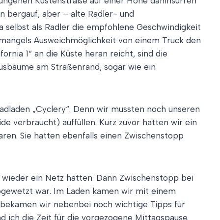
wungenen Küstenstraße auf einer Höhe dahinsurren
n bergauf, aber – alte Radler- und
a selbst als Radler die empfohlene Geschwindigkeit
an mangels Ausweichmöglichkeit von einem Truck den
rnia 1“ an die Küste heran reicht, sind die
yptusbäume am Straßenrand, sogar wie ein
rradladen „Cyclery“. Denn wir mussten noch unseren
de verbraucht) auffüllen. Kurz zuvor hatten wir ein
ren. Sie hatten ebenfalls einen Zwischenstopp
ier wieder ein Netz hatten. Dann Zwischenstopp bei
 abgewetzt war. Im Laden kamen wir mit einem
 bekamen wir nebenbei noch wichtige Tipps für
 ich die Zeit für die vorgezogene Mittagspause.