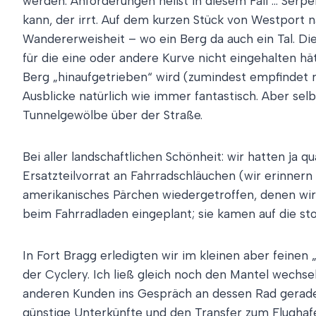
werden. Anforderungen heißt in diesem Fall … Serp
kann, der irrt. Auf dem kurzen Stück von Westport n
Wandererweisheit – wo ein Berg da auch ein Tal. D
für die eine oder andere Kurve nicht eingehalten 
Berg „hinaufgetrieben“ wird (zumindest empfindet man
Ausblicke natürlich wie immer fantastisch. Aber sel
Tunnelgewölbe über der Straße.
Bei aller landschaftlichen Schönheit: wir hatten ja
Ersatzteilvorrat an Fahrradschläuchen (wir erinnern
amerikanisches Pärchen wiedergetroffen, denen wir
beim Fahrradladen eingeplant; sie kamen auf die stol
In Fort Bragg erledigten wir im kleinen aber feinen
der Cyclery. Ich ließ gleich noch den Mantel wechs
anderen Kunden ins Gespräch an dessen Rad gerade 
günstige Unterkünfte und den Transfer zum Flughafe