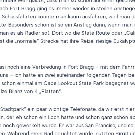
entinen! Wer glaubt, dass man so schön auf einer gesch
ach Fort Bragg ging es immer wieder in steilen Anstiege
ie Schussfahrten konnte man kaum ausfahren, weil man d
hätte. Besonders schön ist so ein Anstieg dann, wenn m
 es als Radler so). Dort wo die State Route oder „Califo
bst die „normale“ Strecke hat ihre Reize: riesige Eukal
 quasi noch eine Verbredung in Fort Bragg – mit dem Fah
 uns – ich hatte an zwei aufeinander folgenden Tagen bei
 schon einmal am Cape Lookout State Park begegnet wa
ze Bilanz von 4 „Platten“.
 „Stadtpark“ ein paar wichtige Telefonate, da wir erst h
eln, der eh schon ein Loch hatte und schon ganz schön
noch gewerkelt wurde. Er war aus San Franciso, und so
n. Während mein Rad gerichtet wurde, nutzten Birgit und