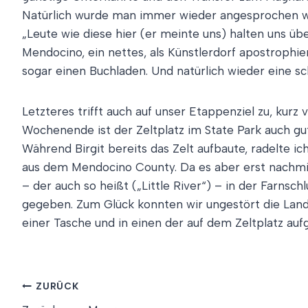
Natürlich wurde man immer wieder angesprochen wo 
„Leute wie diese hier (er meinte uns) halten uns üb
Mendocino, ein nettes, als Künstlerdorf apostroph
sogar einen Buchladen. Und natürlich wieder eine s
Letzteres trifft auch auf unser Etappenziel zu, ku
Wochenende ist der Zeltplatz im State Park auch gut
Während Birgit bereits das Zelt aufbaute, radelte i
aus dem Mendocino County. Da es aber erst nachmit
– der auch so heißt („Little River“) – in der Farn
gegeben. Zum Glück konnten wir ungestört die Lan
einer Tasche und in einen der auf dem Zeltplatz au
Beitragsnavigation
ZURÜCK