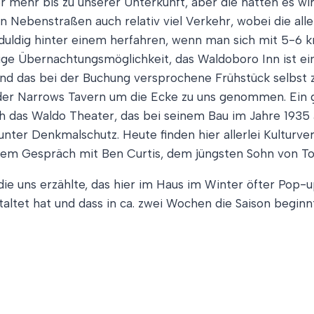
 mehr bis zu unserer Unterkunft, aber die hatten es wirkl
n Nebenstraßen auch relativ viel Verkehr, wobei die alle
duldig hinter einem herfahren, wenn man sich mit 5-6 km
zige Übernachtungsmöglichkeit, das Waldoboro Inn ist ei
nd das bei der Buchung versprochene Frühstück selbst z
der Narrows Tavern um die Ecke zu uns genommen. Ein 
ch das Waldo Theater, das bei seinem Bau im Jahre 1935
unter Denkmalschutz. Heute finden hier allerlei Kulturve
em Gespräch mit Ben Curtis, dem jüngsten Sohn von Ton
 uns erzählte, das hier im Haus im Winter öfter Pop-up
ltet hat und dass in ca. zwei Wochen die Saison beginn