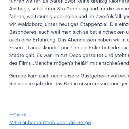
fuhren weiter. Es waren zwar keine dreißig Kilometer
Anstiege, schlechter Straßenbelag und für die kleine
fahren, weiträumig überholen und im Zweifelsfall ge
wir Waldoboro, unser heutiges Etappenziel. Die ein
Besonderes, auch weil man sich selbst einchecken u
auch eine Erfahrung. Das Abendessen haben wir in 
Essen ­ „Landeskunde“ pur. Um die Ecke befindet si
Städte galt. Es war im Art Deco gestaltet und steht 
des Films „Manche mögen’s heiß!“ mit anschließend
Gerade kam auch noch unsere Gastgeberin vorbei, die
Residence gab, der das Bad in unserem Zimmer gesta
Beitragsnavigation
Zurück
Mit Blaubeerantrieb über die Berge