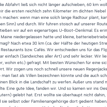
e Abfahrt ließ sich nicht länger aufschieben, 60 km wol
ir die ersten reichlich zehn Kilometer im dichten Nebel 
an machen: wenn man eine solch lange Radtour plant, k
nen Sinn) und durch. Wir fuhren stoisch auf unserer Rou
ießen wir auf ein eigenartiges U-Boot-Denkmal. Es erin
in Maine niedergelassen hatte und kleine, batteriebetrie
en mag? Nach etwa 30 km (ca. der Hälfte der heutigen St
estaurants bzw. Cafés. Wir entschieden uns für das Flip
einfach (Sandwiches aller Art) und sehr lecker. Wir ließ
r, wohin etc.) gefragt. Mit besten Wünschen für eine si
 Ort. Wir zogen uns noch schnell unsere neuen Regenjack
 man fast als Villen bezeichnen könnte und die auch sch
en Blick in die Landschaft zu werfen. Außer uns stand n
lte. Eine gute Idee, fanden wir. Und so kamen wir ins Ge
utern) gelebt hat. Erst wollte sie überhaupt nicht dahin,
eil sie selbst oder Familienangehörige dort gedient hab