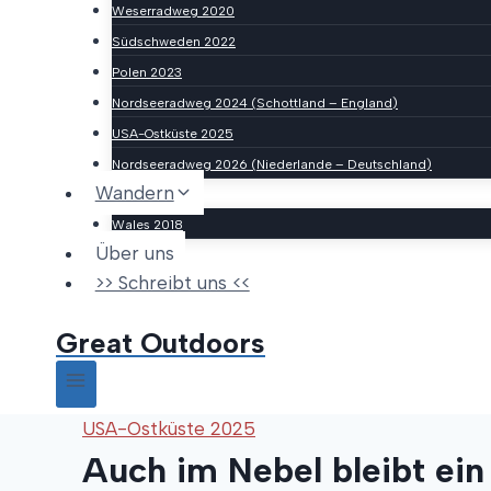
Weserradweg 2020
Südschweden 2022
Polen 2023
Nordseeradweg 2024 (Schottland – England)
USA-Ostküste 2025
Nordseeradweg 2026 (Niederlande – Deutschland)
Wandern
Wales 2018
Über uns
>> Schreibt uns <<
Great Outdoors
USA-Ostküste 2025
Auch im Nebel bleibt ein