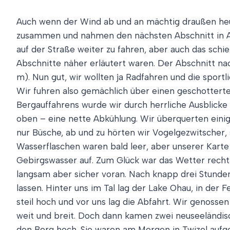
Auch wenn der Wind ab und an mächtig draußen heul
zusammen und nahmen den nächsten Abschnitt in Ang
auf der Straße weiter zu fahren, aber auch das schie
Abschnitte näher erläutert waren. Der Abschnitt n
m). Nun gut, wir wollten ja Radfahren und die sport
Wir fuhren also gemächlich über einen geschotterte
Bergauffahrens wurde wir durch herrliche Ausblicke 
oben – eine nette Abkühlung. Wir überquerten ein
nur Büsche, ab und zu hörten wir Vogelgezwitscher
Wasserflaschen waren bald leer, aber unserer Karte 
Gebirgswasser auf. Zum Glück war das Wetter recht 
langsam aber sicher voran. Nach knapp drei Stunden
lassen. Hinter uns im Tal lag der Lake Ohau, in de
steil hoch und vor uns lag die Abfahrt. Wir genosse
weit und breit. Doch dann kamen zwei neuseeländis
den Berg hoch. Sie waren am Morgen in Twizel aufge