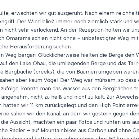
te, erwachten wir gut ausgeruht. Nach einem reichhalt
riff. Der Wind bließ immer noch ziemlich stark und wir
n nicht sehr verlockend. An der Rezeption holten wir uns
ach Omarama schien nicht ohne – unbefestigter Weg mit 
liche Herausforderung suchen.
n Weg bergan. Glücklicherweise hielten die Berge den W
auf den Lake Ohau, die umliegenden Berge und das Tal re
ige Bergbäche (creeks), die von Bäumen umgeben waren.
, sahen aber kaum Vögel. Der Weg war mühsam, so dass
zufolge, konnte man das Wasser aus den Bergbächen trin
angenehm, nicht zu heiß und nicht zu kalt. Zur Abwechs
 hatten wir 11 km zurückgelegt und den High Point errei
r Ferne sahen wir den Kanal, an dem wir gestern gegen d
n die Aussicht, machten ein paar Fotos und ruhten uns au
che Radler – auf Mountainbikes aus Carbon und ohne Gep
brochen und hatten also schon etwas über 50 km hinter s