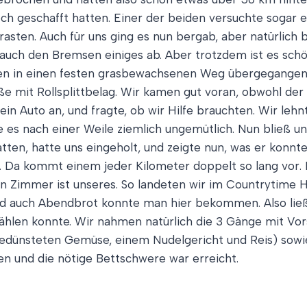
ch geschafft hatten. Einer der beiden versuchte sogar e
rasten. Auch für uns ging es nun bergab, aber natürlich 
auch den Bremsen einiges ab. Aber trotzdem ist es schö
en in einen festen grasbewachsenen Weg übergegangen, d
aße mit Rollsplittbelag. Wir kamen gut voran, obwohl der 
ein Auto an, und fragte, ob wir Hilfe brauchten. Wir leh
 es nach einer Weile ziemlich ungemütlich. Nun bließ un
en, hatte uns eingeholt, und zeigte nun, was er konnte.
. Da kommt einem jeder Kilometer doppelt so lang vor. 
en Zimmer ist unseres. So landeten wir im Countrytime H
nd auch Abendbrot konnte man hier bekommen. Also lie
ählen konnte. Wir nahmen natürlich die 3 Gänge mit V
d gedünsteten Gemüse, einem Nudelgericht und Reis) sow
en und die nötige Bettschwere war erreicht.