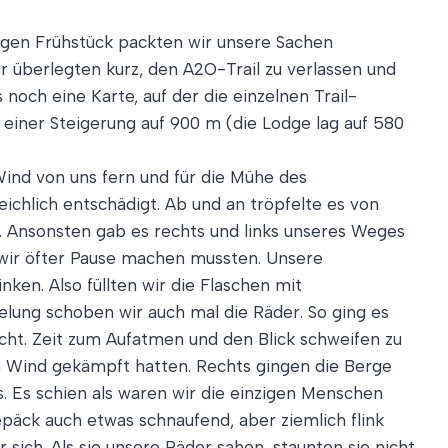
igen Frühstück packten wir unsere Sachen
 überlegten kurz, den A2O-Trail zu verlassen und
 noch eine Karte, auf der die einzelnen Trail-
einer Steigerung auf 900 m (die Lodge lag auf 580
ind von uns fern und für die Mühe des
ichlich entschädigt. Ab und an tröpfelte es von
 Ansonsten gab es rechts und links unseres Weges
 wir öfter Pause machen mussten. Unsere
ken. Also füllten wir die Flaschen mit
elung schoben wir auch mal die Räder. So ging es
cht. Zeit zum Aufatmen und den Blick schweifen zu
en Wind gekämpft hatten. Rechts gingen die Berge
s. Es schien als waren wir die einzigen Menschen
äck auch etwas schnaufend, aber ziemlich flink
ich. Als sie unsere Räder sahen, staunten sie nicht