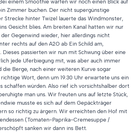
Bei einem Smoothie warfen wir noch einen Blick auf
 ein Zimmer buchen. Der nicht supergünstige
r Strecke hinter Twizel lauerte das Windmonster,
ns Gesicht blies. Am breiten Kanal hatten wir nur
der Gegenwind wieder, hier allerdings nicht
nter rechts auf den A2O ab Ein Schild am,
. Dieses passierten wir nun mit Schwung über eine
lich jede Uferbiegung mit, was aber auch immer
d die Berge, nach einer weiteren Kurve sogar
 richtige Wort, denn um 19.30 Uhr erwartete uns ein
 schaffen würden. Also rief ich vorsichtshalber dort
beruhigte man uns. Wir freuten uns auf letzte Stück,
gendwie musste es sich auf dem Gepäckträger
rn so richtig zu ärgern. Wir erreichten den Hof mit
 Abendessen (Tomaten-Paprika-Cremesuppe /
schöpft sanken wir dann ins Bett.