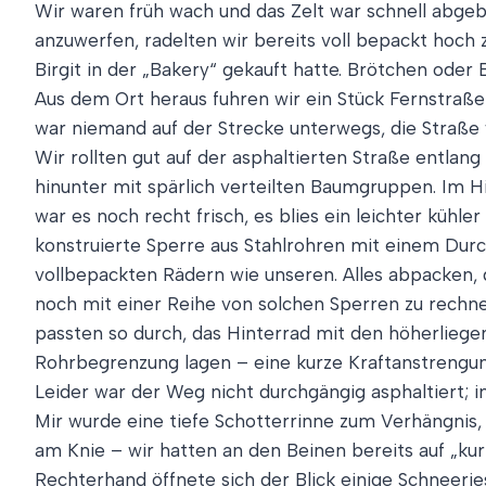
Wir waren früh wach und das Zelt war schnell abgeb
anzuwerfen, radelten wir bereits voll bepackt hoch 
Birgit in der „Bakery“ gekauft hatte. Brötchen oder 
Aus dem Ort heraus fuhren wir ein Stück Fernstraße 
war niemand auf der Strecke unterwegs, die Straße
Wir rollten gut auf der asphaltierten Straße entlan
hinunter mit spärlich verteilten Baumgruppen. Im H
war es noch recht frisch, es blies ein leichter kühle
konstruierte Sperre aus Stahlrohren mit einem Durch
vollbepackten Rädern wie unseren. Alles abpacken, 
noch mit einer Reihe von solchen Sperren zu rechne
passten so durch, das Hinterrad mit den höherlieg
Rohrbegrenzung lagen – eine kurze Kraftanstrengung
Leider war der Weg nicht durchgängig asphaltiert; 
Mir wurde eine tiefe Schotterrinne zum Verhängnis,
am Knie – wir hatten an den Beinen bereits auf „kurz
Rechterhand öffnete sich der Blick einige Schneeri