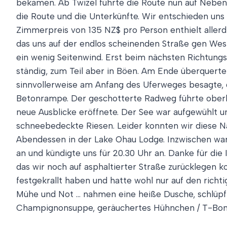
bekamen. Ab Twizel führte die Route nun auf Neben
die Route und die Unterkünfte. Wir entschieden uns
Zimmerpreis von 135 NZ$ pro Person enthielt aller
das uns auf der endlos scheinenden Straße gen Weste
ein wenig Seitenwind. Erst beim nächsten Richtung
ständig, zum Teil aber in Böen. Am Ende überquerte
sinnvollerweise am Anfang des Uferweges besagte, 
Betonrampe. Der geschotterte Radweg führte oberha
neue Ausblicke eröffnete. Der See war aufgewühlt u
schneebedeckte Riesen. Leider konnten wir diese Na
Abendessen in der Lake Ohau Lodge. Inzwischen war e
an und kündigte uns für 20.30 Uhr an. Danke für die 
das wir noch auf asphaltierter Straße zurücklegen 
festgekrallt haben und hatte wohl nur auf den richt
Mühe und Not … nahmen eine heiße Dusche, schlüp
Champignonsuppe, geräuchertes Hühnchen / T-Bone-