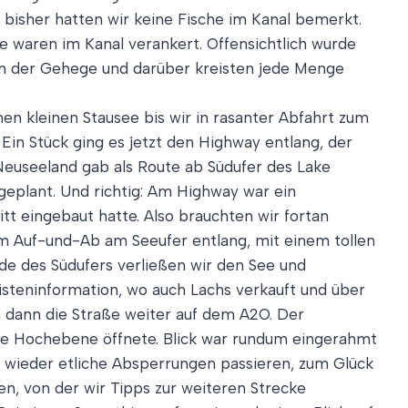
 bisher hatten wir keine Fische im Kanal bemerkt.
ge waren im Kanal verankert. Offensichtlich wurde
em der Gehege und darüber kreisten jede Menge
nen kleinen Stausee bis wir in rasanter Abfahrt zum
Ein Stück ging es jetzt den Highway entlang, der
 Neuseeland gab als Route ab Südufer des Lake
eplant. Und richtig: Am Highway war ein
tt eingebaut hatte. Also brauchten wir fortan
gem Auf-und-Ab am Seeufer entlang, mit einem tollen
de des Südufers verließen wir den See und
isteninformation, wo auch Lachs verkauft und über
en dann die Straße weiter auf dem A2O. Der
te Hochebene öffnete. Blick war rundum eingerahmt
r wieder etliche Absperrungen passieren, zum Glück
fen, von der wir Tipps zur weiteren Strecke