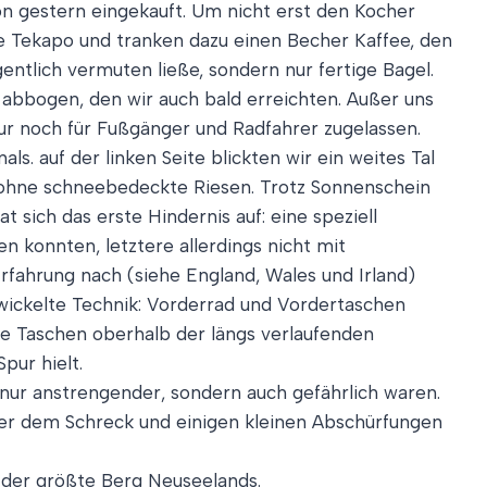
on gestern eingekauft. Um nicht erst den Kocher
ake Tekapo und tranken dazu einen Becher Kaffee, den
gentlich vermuten ließe, sondern nur fertige Bagel.
 abbogen, den wir auch bald erreichten. Außer uns
ur noch für Fußgänger und Radfahrer zugelassen.
. auf der linken Seite blickten wir ein weites Tal
s ohne schneebedeckte Riesen. Trotz Sonnenschein
t sich das erste Hindernis auf: eine speziell
n konnten, letztere allerdings nicht mit
fahrung nach (siehe England, Wales und Irland)
twickelte Technik: Vorderrad und Vordertaschen
e Taschen oberhalb der längs verlaufenden
pur hielt.
 nur anstrengender, sondern auch gefährlich waren.
ßer dem Schreck und einigen kleinen Abschürfungen
 der größte Berg Neuseelands.