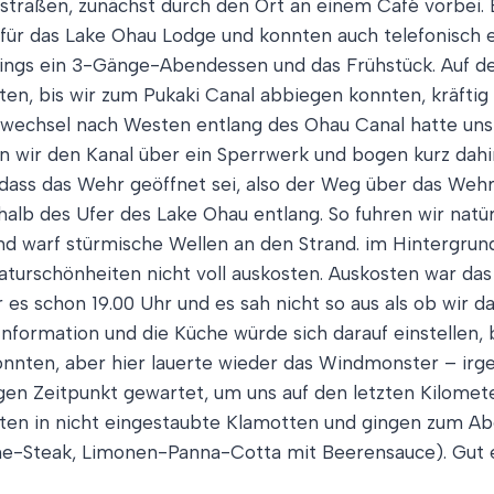
straßen, zunächst durch den Ort an einem Café vorbei. 
 für das Lake Ohau Lodge und konnten auch telefonisch
dings ein 3-Gänge-Abendessen und das Frühstück. Auf de
n, bis wir zum Pukaki Canal abbiegen konnten, kräftig i
swechsel nach Westen entlang des Ohau Canal hatte uns 
n wir den Kanal über ein Sperrwerk und bogen kurz dahi
dass das Wehr geöffnet sei, also der Weg über das Wehr
lb des Ufer des Lake Ohau entlang. So fuhren wir natür
nd warf stürmische Wellen an den Strand. im Hintergrun
turschönheiten nicht voll auskosten. Auskosten war das
s schon 19.00 Uhr und es sah nicht so aus als ob wir das
Information und die Küche würde sich darauf einstellen, 
konnten, aber hier lauerte wieder das Windmonster – ir
igen Zeitpunkt gewartet, um uns auf den letzten Kilomete
ften in nicht eingestaubte Klamotten und gingen zum
Steak, Limonen-Panna-Cotta mit Beerensauce). Gut er