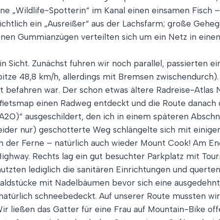
ne „Wildlife-Spotterin“ im Kanal einen einsamen Fisch –
sichtlich ein „Ausreißer“ aus der Lachsfarm; große Gehe
benen Gummianzügen verteilten sich um ein Netz in ein
 Sicht. Zunächst fuhren wir noch parallel, passierten ei
itze 48,8 km/h, allerdings mit Bremsen zwischendurch). 
ht befahren war. Der schon etwas ältere Radreise-Atlas
nfietsmap einen Radweg entdeckt und die Route danach g
A2O)“ ausgeschildert, den ich in einem späteren Abschni
(leider nur) geschotterte Weg schlängelte sich mit eini
n der Ferne – natürlich auch wieder Mount Cook! Am En
ighway. Rechts lag ein gut besuchter Parkplatz mit Tour
nutzten lediglich die sanitären Einrichtungen und quert
Waldstücke mit Nadelbäumen bevor sich eine ausgedehn
 natürlich schneebedeckt. Auf unserer Route mussten wi
Wir ließen das Gatter für eine Frau auf Mountain-Bike of