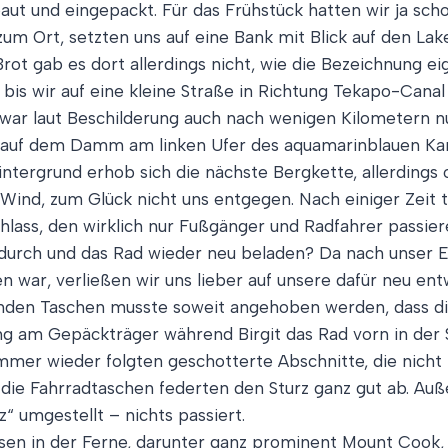
aut und eingepackt. Für das Frühstück hatten wir ja sch
zum Ort, setzten uns auf eine Bank mit Blick auf den L
Brot gab es dort allerdings nicht, wie die Bezeichnung ei
bis wir auf eine kleine Straße in Richtung Tekapo-Canal
 war laut Beschilderung auch nach wenigen Kilometern n
g auf dem Damm am linken Ufer des aquamarinblauen Kanals
intergrund erhob sich die nächste Bergkette, allerding
r Wind, zum Glück nicht uns entgegen. Nach einiger Zeit ta
lass, den wirklich nur Fußgänger und Radfahrer passiere
durch und das Rad wieder neu beladen? Da nach unser Er
n war, verließen wir uns lieber auf unsere dafür neu en
enden Taschen musste soweit angehoben werden, dass di
 am Gepäckträger während Birgit das Rad vorn in der S
immer wieder folgten geschotterte Abschnitte, die nicht
 die Fahrradtaschen federten den Sturz ganz gut ab. Au
“ umgestellt – nichts passiert.
esen in der Ferne, darunter ganz prominent Mount Cook,