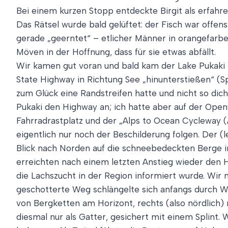
Bei einem kurzen Stopp entdeckte Birgit als erfahre
Das Rätsel wurde bald gelüftet: der Fisch war offen
gerade „geerntet“ – etlicher Männer in orangefar
Möven in der Hoffnung, dass für sie etwas abfällt.
Wir kamen gut voran und bald kam der Lake Pukaki in
State Highway in Richtung See „hinunterstießen“ (Sp
zum Glück eine Randstreifen hatte und nicht so dic
Pukaki den Highway an; ich hatte aber auf der Ope
Fahrradrastplatz und der „Alps to Ocean Cycleway (
eigentlich nur noch der Beschilderung folgen. Der 
Blick nach Norden auf die schneebedeckten Berge i
erreichten nach einem letzten Anstieg wieder den H
die Lachszucht in der Region informiert wurde. Wir 
geschotterte Weg schlängelte sich anfangs durch 
von Bergketten am Horizont, rechts (also nördlich)
diesmal nur als Gatter, gesichert mit einem Splint. 