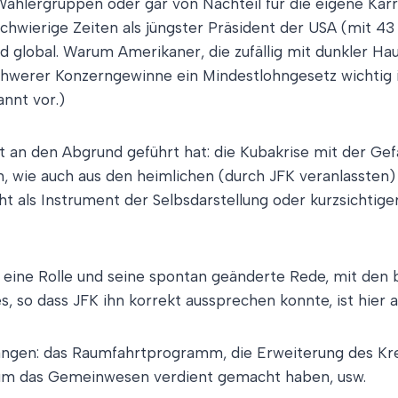
hlergruppen oder gar von Nachteil für die eigene Karri
chwierige Zeiten als jüngster Präsident der USA (mit 4
nd global. Warum Amerikaner, die zufällig mit dunkler H
chwerer Konzerngewinne ein Mindestlohngesetz wichtig 
nnt vor.)
it an den Abgrund geführt hat: die Kubakrise mit der Ge
 wie auch aus den heimlichen (durch JFK veranlassten)
cht als Instrument der Selbsdarstellung oder kurzsichti
n eine Rolle und seine spontan geänderte Rede, mit den 
es, so dass JFK ihn korrekt aussprechen konnte, ist hier a
ngen: das Raumfahrtprogramm, die Erweiterung des Krei
ch um das Gemeinwesen verdient gemacht haben, usw.