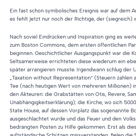
Ein fast schon symbolisches Ereignis war auf dem A
es fehlt jetzt nur noch der Richtige, der (siegreich)
Nach soviel Eindrücken und Inspiration ging es we
zum Boston Commons, dem ersten öffentlichen Park
beginnen. Geschichtlicher Ausgangspunkt war die Kol
Seltsamerweise errichteten diese wiederum ein ebe
später arrangieren musste. Irgendwann schlug der 
„Taxation without Representation“ (Steuern zahlen 
Tee (nach heutigen Wert von mehreren Millionen) im
den Akteuren: die Grabstätten von Otis, Revere, Sa
Unabhängigkeitserklärung); die Kirche, wo sich 500
State House, auf dessen Vorplatz das sogenannte Bo
ausgeschlachtet wurde und das Feuer und den Volks
bedrängten Posten zu Hilfe gekommen. Erst als die
auftständische Schützen missverstanden, fielen die S