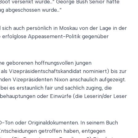
n Boot versenkt wurde…“ George Bush Senior hatte
eug abgeschossen wurde…“
sich auch persönlich in Moskau von der Lage in der
ie erfolglose Appeasement-Politik gegenüber
ne geborenen hoffnungsvollen jungen
ls Vizepräsidentschaftskandidat nominiert) bis zur
en Vizepräsidenten Nixon anschaulich aufgezeigt.
 es erstaunlich fair und sachlich zuging, die
hbehauptungen oder Einwürfe (die Leserin/der Leser
 O-Ton oder Originaldokumenten. In seinem Buch
n Entscheidungen getroffen haben, entgegen