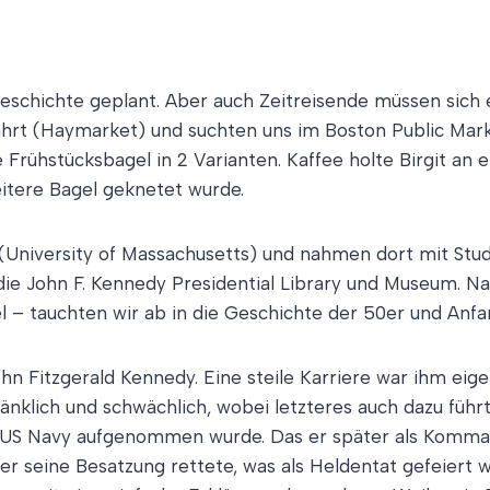
Geschichte geplant. Aber auch Zeitreisende müssen sich 
hrt (Haymarket) und suchten uns im Boston Public Mark
e Frühstücksbagel in 2 Varianten. Kaffee holte Birgit a
eitere Bagel geknetet wurde.
 (University of Massachusetts) und nahmen dort mit St
ie John F. Kennedy Presidential Library und Museum. Nac
 – tauchten wir ab in die Geschichte der 50er und Anf
n Fitzgerald Kennedy. Eine steile Karriere war ihm eigen
nklich und schwächlich, wobei letzteres auch dazu führte
ie US Navy aufgenommen wurde. Das er später als Komman
er seine Besatzung rettete, was als Heldentat gefeiert 