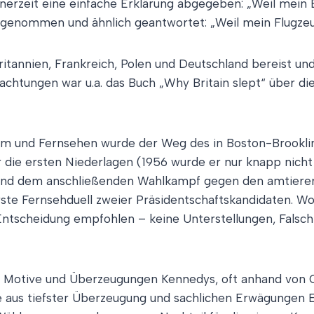
einerzeit eine einfache Erklärung abgegeben: „Weil mei
zug genommen und ähnlich geantwortet: „Weil mein Flugz
annien, Frankreich, Polen und Deutschland bereist und 
achtungen war u.a. das Buch „Why Britain slept“ über d
ilm und Fernsehen wurde der Weg des in Boston-Brookli
ie ersten Niederlagen (1956 wurde er nur knapp nicht a
 und dem anschließenden Wahlkampf gegen den amtierend
e Fernsehduell zweier Präsidentschaftskandidaten. Wobei
Entscheidung empfohlen – keine Unterstellungen, Falsc
ie Motive und Überzeugungen Kennedys, oft anhand von
die aus tiefster Überzeugung und sachlichen Erwägunge