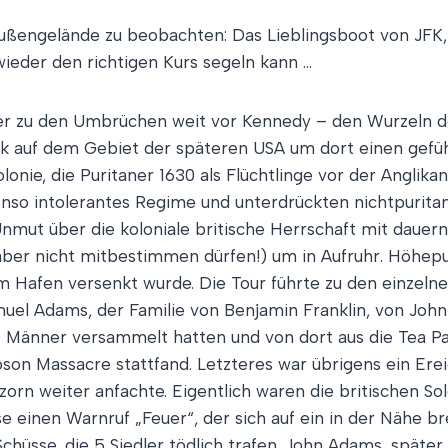
ußengelände zu beobachten: Das Lieblingsboot von JFK, 
 wieder den richtigen Kurs segeln kann …
iter zu den Umbrüchen weit vor Kennedy – den Wurzeln d
 auf dem Gebiet der späteren USA um dort einen gefüh
onie, die Puritaner 1630 als Flüchtlinge vor der Anglika
nso intolerantes Regime und unterdrückten nichtpurita
Unmut über die koloniale britische Herrschaft mit daue
aber nicht mitbestimmen dürfen!) um in Aufruhr. Höhep
 Hafen versenkt wurde. Die Tour führte zu den einzelne
muel Adams, der Familie von Benjamin Franklin, von Joh
0 Männer versammelt hatten und von dort aus die Tea Pa
son Massacre stattfand. Letzteres war übrigens ein Ere
zorn weiter anfachte. Eigentlich waren die britischen
se einen Warnruf „Feuer“, der sich auf ein in der Nähe
chüsse, die 5 Siedler tödlich trafen. John Adams, später