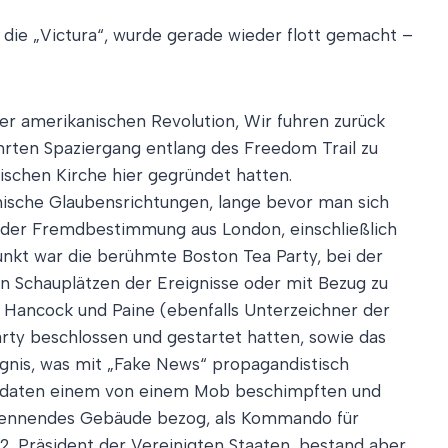
die „Victura“, wurde gerade wieder flott gemacht –
er amerikanischen Revolution, Wir fuhren zurück
rten Spaziergang entlang des Freedom Trail zu
nischen Kirche hier gegründet hatten.
nische Glaubensrichtungen, lange bevor man sich
rnder Fremdbestimmung aus London, einschließlich
unkt war die berühmte Boston Tea Party, bei der
n Schauplätzen der Ereignisse oder mit Bezug zu
n Hancock und Paine (ebenfalls Unterzeichner der
rty beschlossen und gestartet hatten, sowie das
ignis, was mit „Fake News“ propagandistisch
 Soldaten einem von einem Mob beschimpften und
 brennendes Gebäude bezog, als Kommando für
 2. Präsident der Vereinigten Staaten, bestand aber