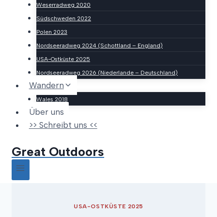
Weserradweg 2020
Südschweden 2022
Polen 2023
Nordseeradweg 2024 (Schottland – England)
USA-Ostküste 2025
Nordseeradweg 2026 (Niederlande – Deutschland)
Wandern
Wales 2018
Über uns
>> Schreibt uns <<
Great Outdoors
USA-OSTKÜSTE 2025