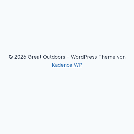
© 2026 Great Outdoors - WordPress Theme von
Kadence WP
Willkommen
Aktuelle Tour
Überblick
Untermenü
Radfahren
umschalten
Pacific Coast 2012