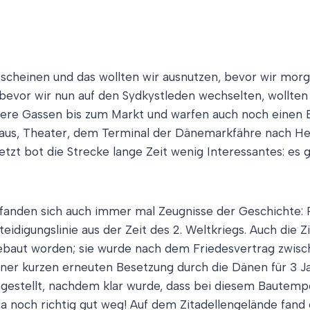
 scheinen und das wollten wir ausnutzen, bevor wir mor
bevor wir nun auf den Sydkystleden wechselten, wollten
eere Gassen bis zum Markt und warfen auch noch einen B
thaus, Theater, dem Terminal der Dänemarkfähre nach He
etzt bot die Strecke lange Zeit wenig Interessantes: e
r fanden sich auch immer mal Zeugnisse der Geschichte: 
igungslinie aus der Zeit des 2. Weltkriegs. Auch die Z
on gebaut worden; sie wurde nach dem Friedesvertrag z
iner kurzen erneuten Besetzung durch die Dänen für 3 J
estellt, nachdem klar wurde, dass bei diesem Bautempo 
och richtig gut weg! Auf dem Zitadellengelände fand ein