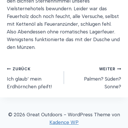
den dichten Sternenhimmel unseres
Vielsternehotels bewundern. Leider war das
Feuerholz doch noch feucht, alle Versuche, selbst
mit Kettenöl als Feueranzünder, schlugen fehl.
Also Abendessen ohne romatisches Lagerfeuer.
Wenigstens funktionierte das mit der Dusche und
den Münzen.
Beitragsnavigation
ZURÜCK
WEITER
Ich glaub‘ mein
Palmen? Süden?
Erdhörnchen pfeift!
Sonne?
© 2026 Great Outdoors - WordPress Theme von
Kadence WP