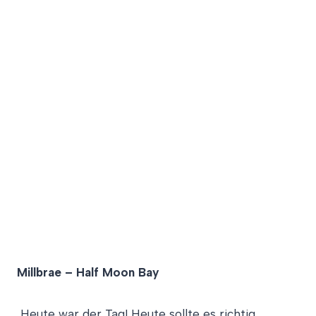
Millbrae – Half Moon Bay
Heute war der Tag! Heute sollte es richtig