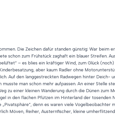
nommen. Die Zeichen dafür standen günstig: War beim er
tete schon zum Frühstück zaghaft ein blauer Streifen.
elüftet“ – es blies ein kräftiger Wind, zum Glück (noch)
t Kinderbesatzung, aber kaum Radler ohne Motorunterstü
öglich. Auf den langgestreckten Radwegen hinter Deich- 
musste man schon mehr aufpassen. An einer Stelle stell
Weg zu einer kleinen Wanderung durch die Dünen zum Mee
gel in den flachen Pfützen im Hinterland der tosenden
e „Pivatsphäre“, denn es waren viele Vogelbeobachter 
rlich Möven, Reiher, Austernfischer, kleine umherflitzend