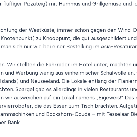
hr fluffiger Pizzateig) mit Hummus und Grillgemüse und i
 Richtung der Westküste, immer schön gegen den Wind. 
Knotenpunkt) zu Knooppunt, die gut ausgeschildert und
 man sich nur wie bei einer Bestellung im Asia-Resatu
. Wir stellten die Fahrräder im Hotel unter, machten 
 und Werbung wenig aus einheimischer Schafwolle an, 
 Islands) und Neuseeland. Die Lokale entlang der Flanier
chten. Spargel gab es allerdings in vielen Restaurants un
n wir ausweichen auf ein Lokal namens „Eigeweis!“ Das m
ervierroboter, die das Essen zum Tisch brachten. Aufget
ammschinken und Bockshorn-Gouda – mit Tesselaar Bier 
er Bank.