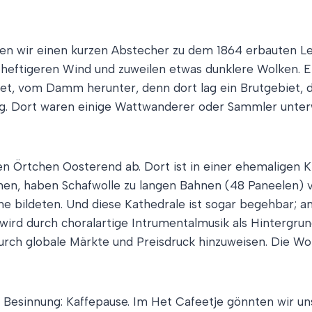
en wir einen kurzen Abstecher zu dem 1864 erbauten Leu
n heftigeren Wind und zuweilen etwas dunklere Wolken. 
 vom Damm herunter, denn dort lag ein Brutgebiet, das 
. Dort waren einige Wattwanderer oder Sammler unterwe
nen Örtchen Oosterend ab. Dort ist in einer ehemaligen 
rinnen, haben Schafwolle zu langen Bahnen (48 Paneelen)
he bildeten. Und diese Kathedrale ist sogar begehbar; an
ird durch choralartige Intrumentalmusik als Hintergrund 
durch globale Märkte und Preisdruck hinzuweisen. Die W
er Besinnung: Kaffepause. Im Het Cafeetje gönnten wir u